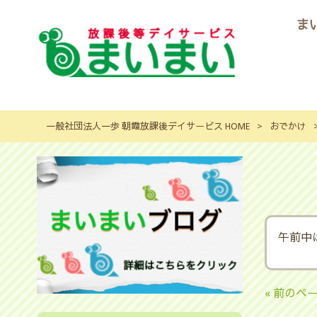
ま
一般社団法人一歩 朝霞放課後デイサービス HOME
>
おでかけ
午前中
« 前のペ