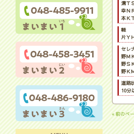
溝ＴＳ
幸ＮＲ
本ＫＴ
軽
片ＹＨ
セレ
野ＭＫ
野ＳＫ
野ＫＭ
道路
10
« 前のペ