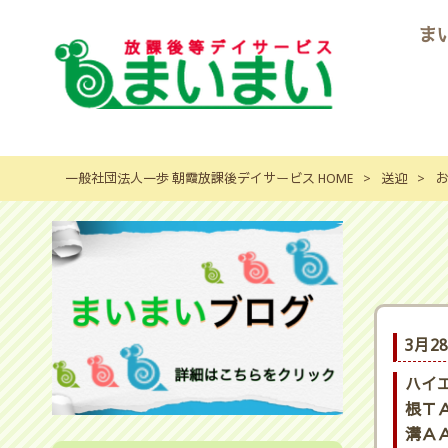
ま
一般社団法人一歩 朝霞放課後デイサービス HOME
>
送迎
>
お
3月2
ハイ
根ＴＡ
溝ＡＡ