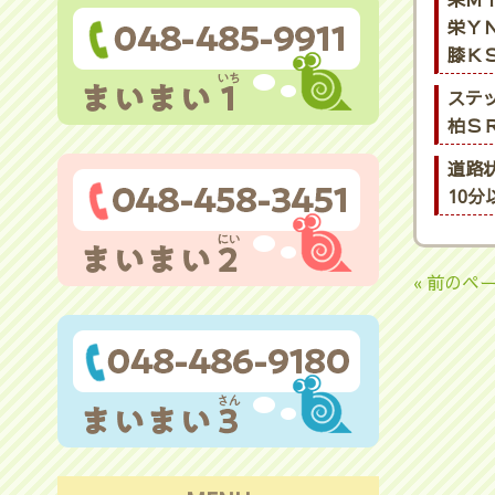
栄ＭＴ
栄ＹＮ
膝ＫＳ
ステ
柏ＳＲ
道路
10
« 前のペ