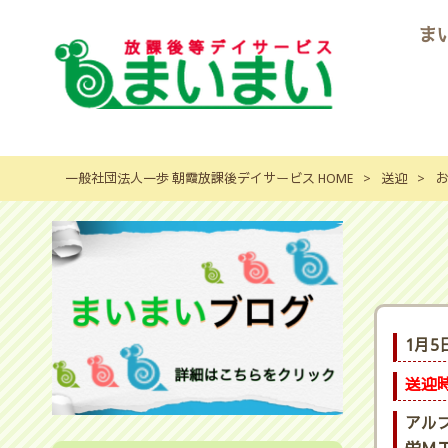
ま
一般社団法人一歩 朝霞放課後デイサービス HOME
>
送迎
>
お
1月5
送迎
アル