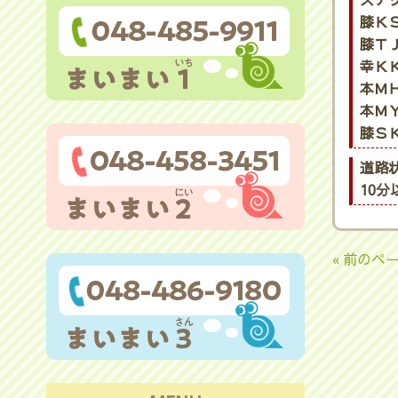
ステ
膝ＫＳ
膝ＴＪ
幸ＫＫ
本ＭＨ
本ＭＹ
膝ＳＫ
道路
10
« 前のペ