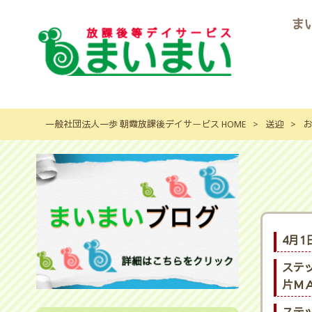
ま
一般社団法人一歩 朝霞放課後デイサービス HOME
>
送迎
>
お
4月1
ステ
片ＭＡ