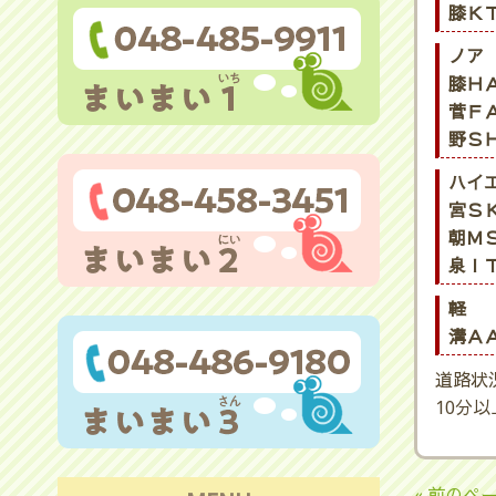
膝ＫＴ
ノア
膝ＨＡ
菅ＦＡ
野ＳＨ
ハイ
宮ＳＫ
朝ＭＳ
泉ＩＴ
軽
溝ＡＡ
道路状
10分
« 前のペ