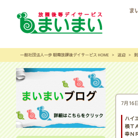
ま
一般社団法人一歩 朝霞放課後デイサービス HOME
>
送迎
>
到
7月16
ハイ
根ＴＡ
幸ＮＲ