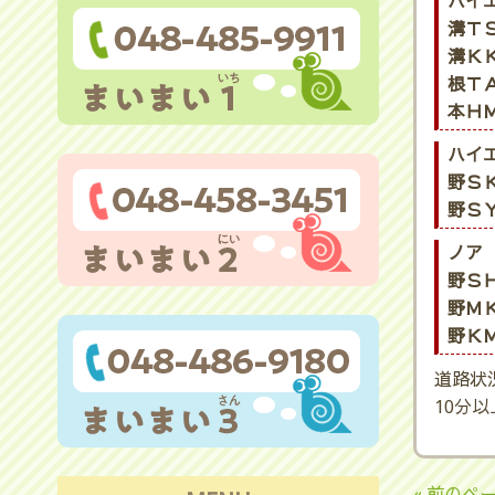
ハイ
溝ＴＳ
溝ＫＫ
根ＴＡ
本ＨＭ
ハイ
野ＳＫ
野ＳＹ
ノア
野ＳＨ
野ＭＫ
野ＫＭ
道路状
10分
« 前のペ