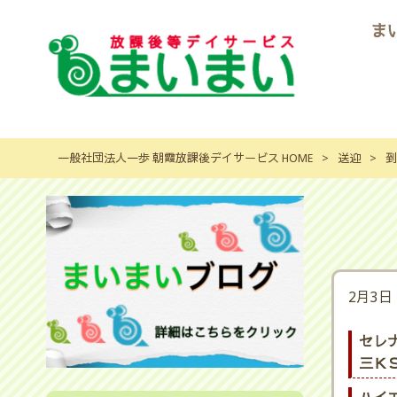
ま
一般社団法人一歩 朝霞放課後デイサービス HOME
>
送迎
>
到
2月3日
セレ
三ＫＳ