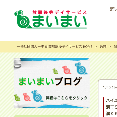
ま
一般社団法人一歩 朝霞放課後デイサービス HOME
>
送迎
>
到
1月21
ハイ
溝ＴＳ
溝ＫＫ