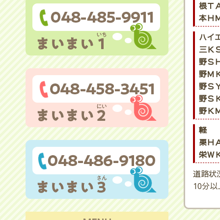
根ＴＡ
本ＨＭ
ハイ
三ＫＳ
野ＳＨ
野ＭＫ
野ＳＹ
野ＳＫ
野ＫＭ
軽
栗ＨＡ
栄ＷＫ
道路状
10分