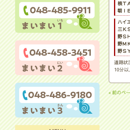
根ＴＡ
朝ＩＥ
ハイ
三ＫＳ
野ＳＨ
野ＭＫ
野ＳＹ
道路状
10分
« 前のペ