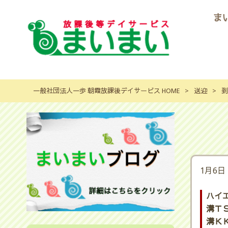
ま
一般社団法人一歩 朝霞放課後デイサービス HOME
>
送迎
>
到
1月6日
ハイ
溝ＴＳ
溝ＫＫ