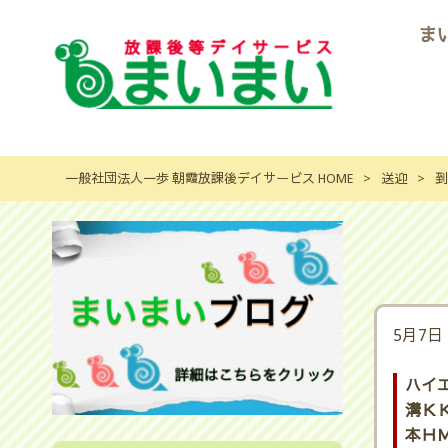
ま
一般社団法人一歩 朝霞放課後デイサービス HOME
>
送迎
>
到
5月7日
ハイ
溝ＫＫ
本ＨＭ