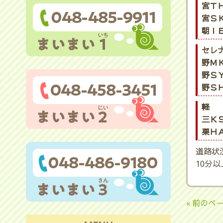
宮ＴＨ
宮ＳＫ
朝ＩＥ
セレ
野ＭＫ
野ＳＹ
野ＳＨ
軽
三ＫＳ
栗ＨＡ
道路状
10分
« 前のペ