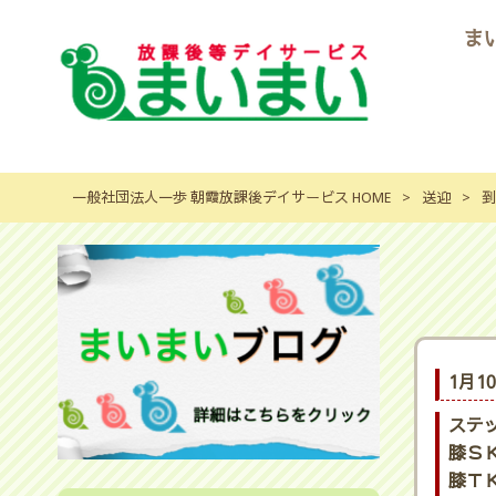
ま
一般社団法人一歩 朝霞放課後デイサービス HOME
>
送迎
>
到
1月1
ステ
膝ＳＫ
膝ＴＫ