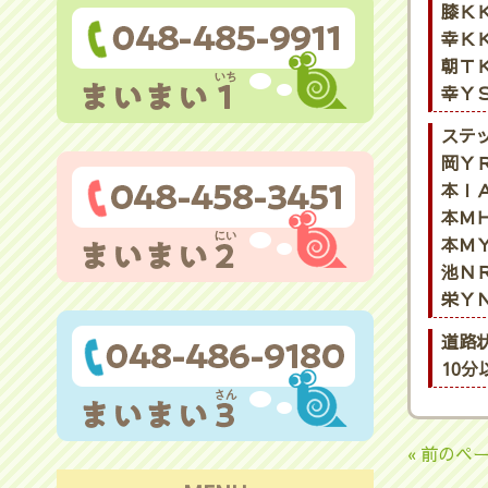
膝ＫＫ
幸ＫＫ
朝ＴＫ
幸ＹＳ
ステ
岡ＹＲ
本ＩＡ
本ＭＨ
本ＭＹ
池ＮＲ
栄ＹＮ
道路
10
« 前のペ