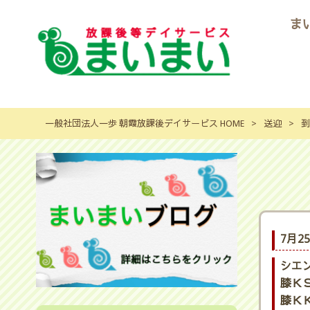
ま
一般社団法人一歩 朝霞放課後デイサービス HOME
>
送迎
>
到
7月2
シエ
膝ＫＳ
膝ＫＫ