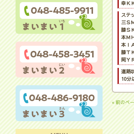
幸ＫＫ
ステ
三ＳＭ
膝ＳＫ
本ＭＨ
本ＩＡ
膝ＴＫ
岡ＹＲ
道路
10
« 前のペ