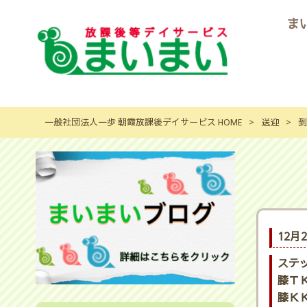
ま
一般社団法人一歩 朝霞放課後デイサービス HOME
>
送迎
>
到
12月
ステ
膝ＴＫ
膝ＫＫ