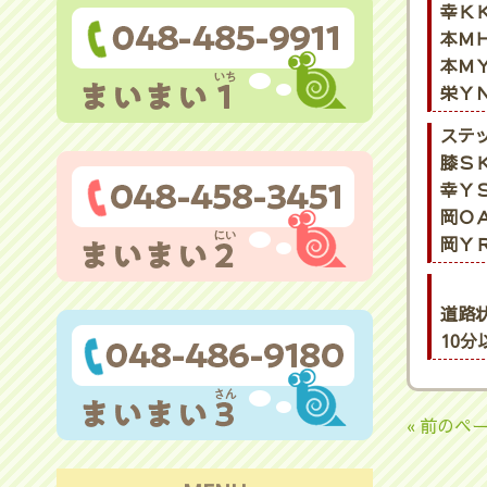
幸ＫＫ
本ＭＨ
本ＭＹ
栄ＹＮ
ステ
膝ＳＫ
幸ＹＳ
岡ＯＡ
岡ＹＲ
道路
10
« 前のペ