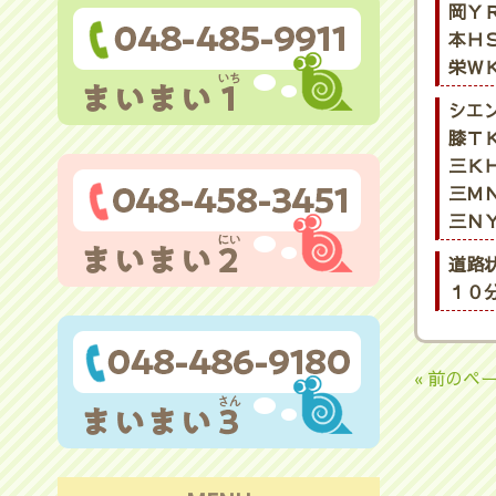
岡ＹＲ
本ＨＳ
栄ＷＫ
シエ
膝ＴＫ
三ＫＨ
三ＭＮ
三ＮＹ
道路
１０
« 前のペ