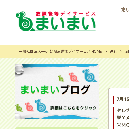
ま
一般社団法人一歩 朝霞放課後デイサービス HOME
>
送迎
>
到
7月1
セレ
栄ＹＡ
栄ＭＯ