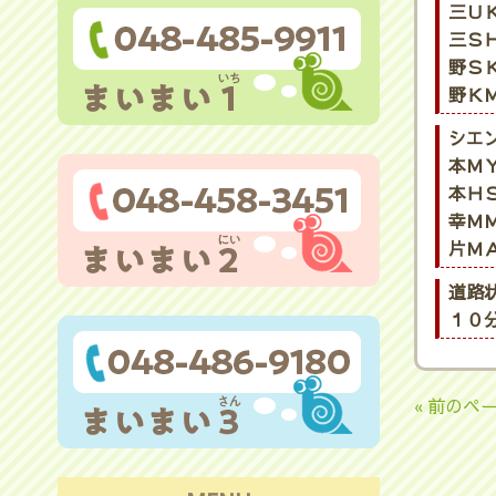
三ＵＫ
三ＳＨ
野ＳＫ
野ＫＭ
シエ
本ＭＹ
本ＨＳ
幸ＭＭ
片ＭＡ
道路
１０
« 前のペ