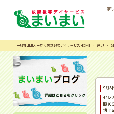
ま
一般社団法人一歩 朝霞放課後デイサービス HOME
>
送迎
>
到
9月8
セレ
膝ＫＳ
溝ＴＳ