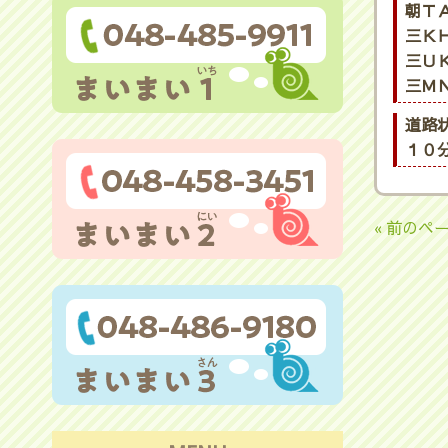
朝ＴＡ
三ＫＨ
三ＵＫ
三ＭＮ
道路
１０
« 前のペ