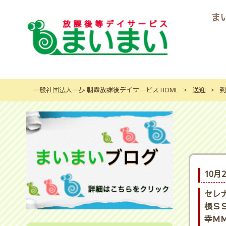
ま
一般社団法人一歩 朝霞放課後デイサービス HOME
>
送迎
>
到
10月
セレ
根ＳＳ
幸ＭＭ