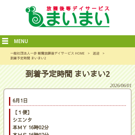
MENU
一般社団法人一歩 朝霞放課後デイサービス HOME
>
送迎
>
到着予定時間 まいまい2
到着予定時間 まいまい2
2026/06/01
6月1日
【１便】
シエンタ
本ＭＹ 16時02分