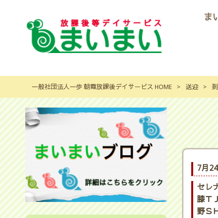
ま
一般社団法人一歩 朝霞放課後デイサービス HOME
>
送迎
>
到
7月2
セレ
膝ＴＪ
野ＳＨ