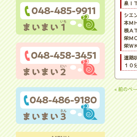
泉ＩＴ
シエ
本ＭＨ
根ＡＴ
栄ＭＯ
栄ＷＫ
道路
１０
« 前のペ