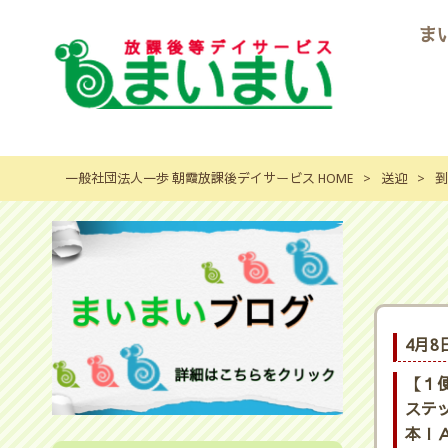
ま
一般社団法人一歩 朝霞放課後デイサービス HOME
>
送迎
>
到
4月8
【１
ステ
本ＩＡ