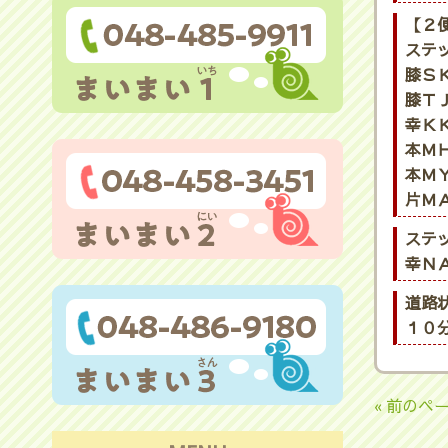
【２
ステ
膝ＳＫ
膝ＴＪ
幸ＫＫ
本ＭＨ
本ＭＹ
片ＭＡ
ステ
幸ＮＡ
道路
１０
« 前のペ