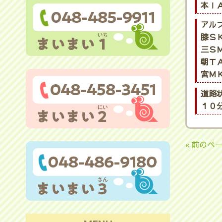
本ⅠＡ
アル
膝ＳＫ
三ＳＭ
朝ＴＡ
宮ＭＫ
道路
１０
« 前のペ