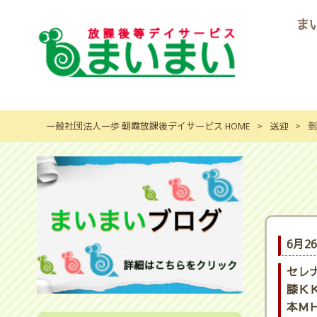
ま
一般社団法人一歩 朝霞放課後デイサービス HOME
>
送迎
>
到
6月2
セレ
膝ＫＫ
本ＭＨ