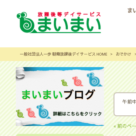
ま
一般社団法人一歩 朝霞放課後デイサービス HOME
>
おでかけ
午前
« 前のペ