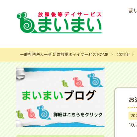
ま
一般社団法人一歩 朝霞放課後デイサービス HOME
>
2021年
>
お
20
10