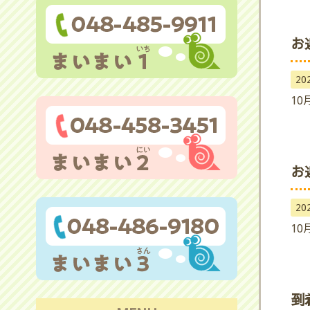
お
20
10
お
20
10
到