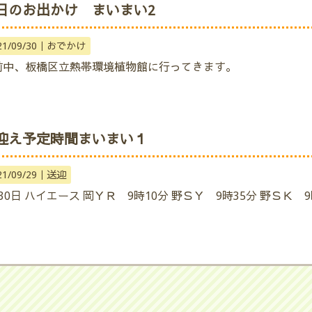
日のお出かけ まいまい2
21/09/30｜
おでかけ
前中、板橋区立熱帯環境植物館に行ってきます。
迎え予定時間まいまい１
21/09/29｜
送迎
30日 ハイエース 岡ＹＲ 9時10分 野ＳＹ 9時35分 野ＳＫ 