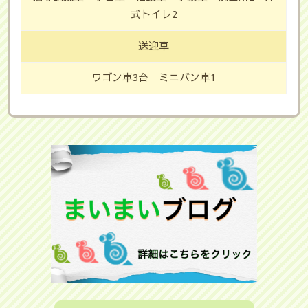
式トイレ2
送迎車
ワゴン車3台 ミニバン車1