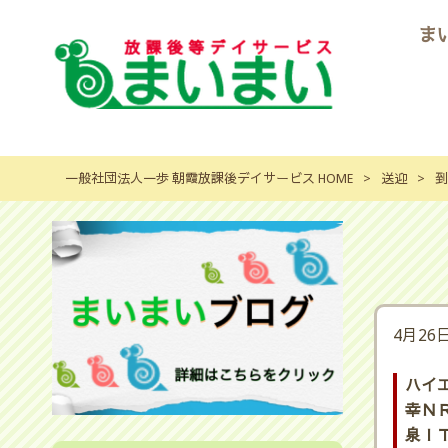
ま
一般社団法人一歩 朝霞放課後デイサービス HOME
>
送迎
>
到
4月26
ハイ
幸ＮＲ
泉ＩＴ