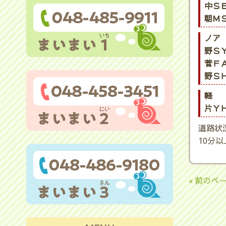
中ＳＥ
朝ＭＳ
ノア
野ＳＹ
菅ＦＡ
野ＳＨ
軽
片ＹＨ
道路状
10分
« 前のペ