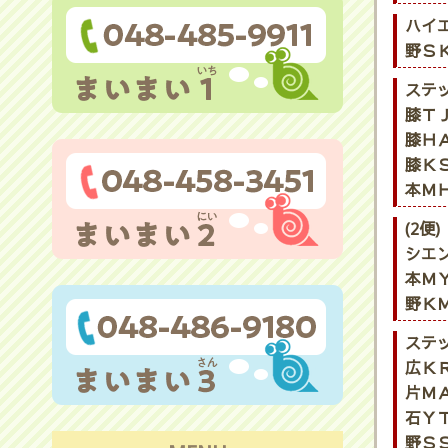
ハイ
野ＳＫ
ステ
膝ＴＪ
膝ＨＡ
膝ＫＳ
本ＭＨ
(2便)
シエ
本ＭＹ
野ＫＭ
ステ
広ＫＲ
片ＭＡ
石ＹＴ
野ＳＳ