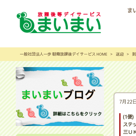
ま
一般社団法人一歩 朝霞放課後デイサービス HOME
>
送迎
>
到
7月22
(1便)
ステ
三ＵＫ