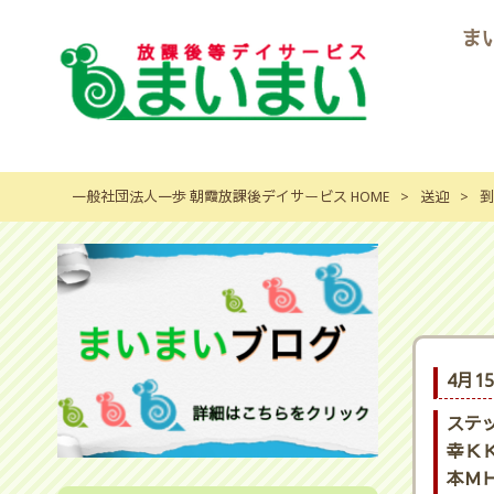
ま
一般社団法人一歩 朝霞放課後デイサービス HOME
>
送迎
>
到
4月1
ステ
幸ＫＫ
本ＭＨ