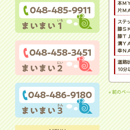
本ＭＹ
片ＭＡ
ステ
膝ＳＫ
膝ＴＪ
溝ＹＡ
幸ＮＡ
道路
10
« 前のペ