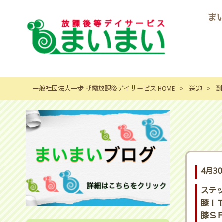
ま
一般社団法人一歩 朝霞放課後デイサービス HOME
>
送迎
>
到
4月3
ステ
膝ＩＴ
膝ＳＦ