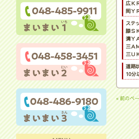
広ＫＲ
岡ＹＲ
ステ
膝ＳＫ
溝ＹＡ
三ＡＭ
三ＵＫ
道路
10
« 前のペ