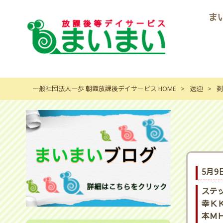
ま
一般社団法人一歩 朝霞放課後デイサービス HOME
>
送迎
>
到
5月9
ステ
幸ＫＫ
本ＭＨ