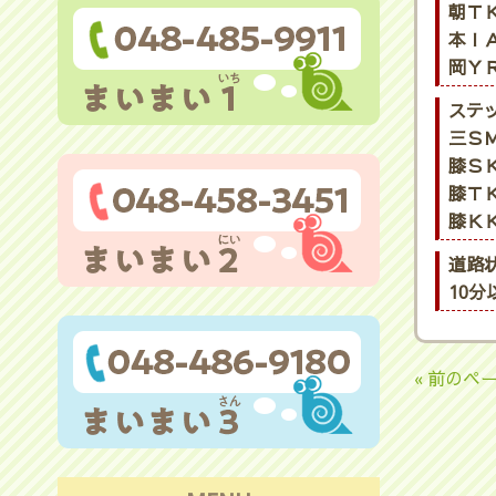
朝ＴＫ
本ＩＡ
岡ＹＲ
ステ
三ＳＭ
膝ＳＫ
膝ＴＫ
膝ＫＫ
道路
10
« 前のペ