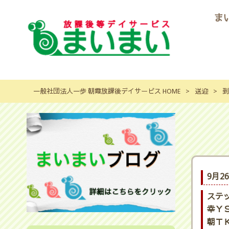
ま
一般社団法人一歩 朝霞放課後デイサービス HOME
>
送迎
>
到
9月2
ステ
幸ＹＳ
朝ＴＫ