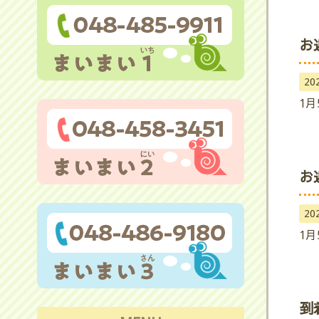
お
20
1月
お
20
1月
到