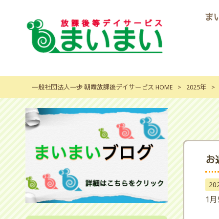
ま
一般社団法人一歩 朝霞放課後デイサービス HOME
>
2025年
>
お
20
1月