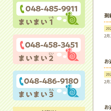
到
20
2月
お
20
2月
お