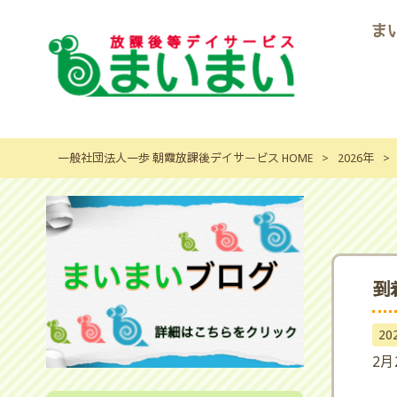
ま
一般社団法人一歩 朝霞放課後デイサービス HOME
>
2026年
>
到
20
2月